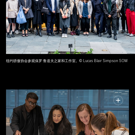
纽约骄傲协会参观保罗·鲁道夫之家和工作室。© Lucas Blair Simpson SOM