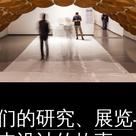
们的
研究
、
展览