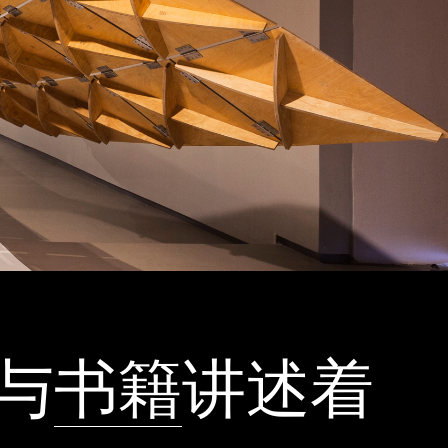
与
书籍
讲述着