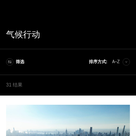
气候行动
筛选
排序方式:
A–Z
A–Z
31 结果
Z–A
最新的
最旧的