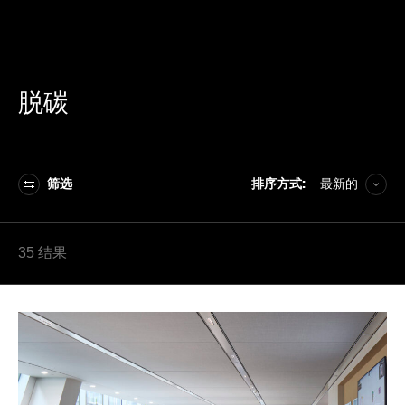
脱碳
筛选
排序方式:
最新的
A–Z
35 结果
Z–A
最新的
最旧的