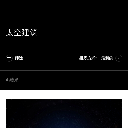
太空建筑
筛选
排序方式:
最新的
A–Z
4 结果
Z–A
最新的
最旧的