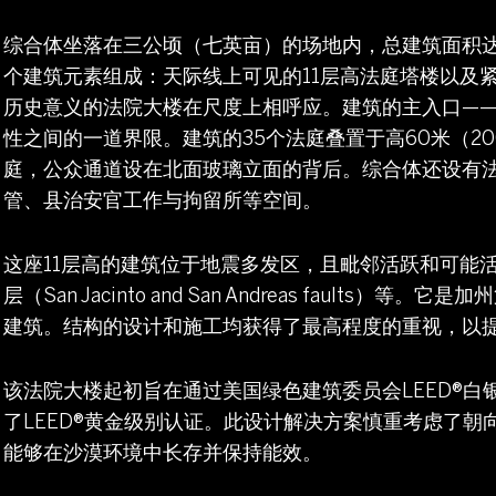
综合体坐落在三公顷（七英亩）的场地内，总建筑面积达33
个建筑元素组成：天际线上可见的11层高法庭塔楼以及
历史意义的法院大楼在尺度上相呼应。建筑的主入口—
性之间的一道界限。建筑的35个法庭叠置于高60米（2
庭，公众通道设在北面玻璃立面的背后。综合体还设有
管、县治安官工作与拘留所等空间。
这座11层高的建筑位于地震多发区，且毗邻活跃和可能
层（San Jacinto and San Andreas faul
建筑。结构的设计和施工均获得了最高程度的重视，以
该法院大楼起初旨在通过美国绿色建筑委员会LEED®
了LEED®黄金级别认证。此设计解决方案慎重考虑了
能够在沙漠环境中长存并保持能效。